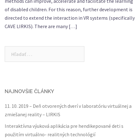
methods can improve, accelerate and facilitate the learning
of disabled children. For this reason, further development is
directed to extend the interaction in VR systems (specifically
CAVE LIRKIS). There are many […]
Hľadať:
NAJNOVŠIE ČLÁNKY
11. 10. 2019 – Deň otvorených dverí v laboratóriu virtuálnej a
zmiešanej reality – LIRKIS
Interaktívna výuková aplikácia pre hendikepované deti s
použitím virtuálno- realitných technológií