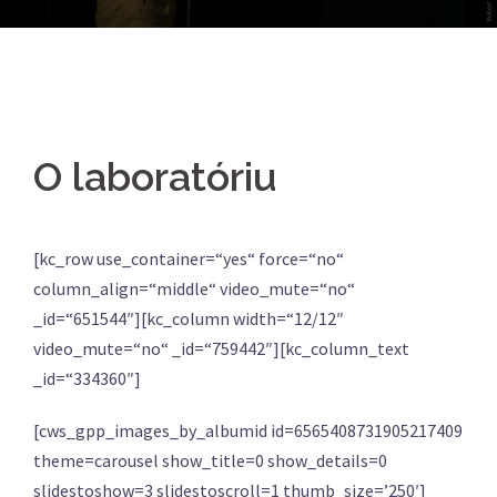
O laboratóriu
[kc_row use_container=“yes“ force=“no“
column_align=“middle“ video_mute=“no“
_id=“651544″][kc_column width=“12/12″
video_mute=“no“ _id=“759442″][kc_column_text
_id=“334360″]
[cws_gpp_images_by_albumid id=6565408731905217409
theme=carousel show_title=0 show_details=0
slidestoshow=3 slidestoscroll=1 thumb_size=’250′]