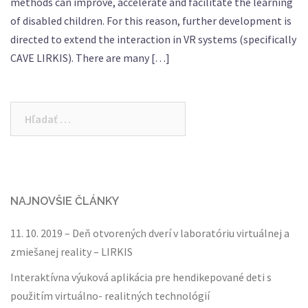
methods can improve, accelerate and facilitate the learning
of disabled children. For this reason, further development is
directed to extend the interaction in VR systems (specifically
CAVE LIRKIS). There are many […]
Hľadať:
NAJNOVŠIE ČLÁNKY
11. 10. 2019 – Deň otvorených dverí v laboratóriu virtuálnej a
zmiešanej reality – LIRKIS
Interaktívna výuková aplikácia pre hendikepované deti s
použitím virtuálno- realitných technológií